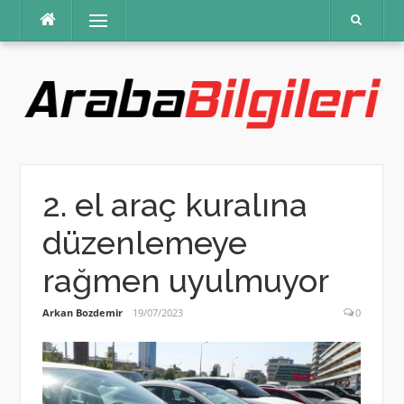
İçeriğe
Menü
atla
2. el araç kuralına
düzenlemeye
rağmen uyulmuyor
Arkan Bozdemir
19/07/2023
0