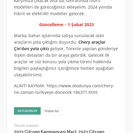
karşımıza çıkacak olsa da, sonrasında hibrit
modelleri de göreceğimizi ekleyelim. 2024 yılında
hibrit ve elektrikli modeller gelecek.
Güncelleme – 1 Şubat 2023
Marka, bahar aylarında satışa sunulacak olan
araçların yola çıktığını duyurdu.
Chery araçlar
Çin’den yola çıktı
geliyor. Törenle yapılan gönderiye
ilişkin detayları da bir araya getirdik. Gelecek ilk
araçlar ve söz konusu yola çıkma töreni hakkında
bilgileri paylaştığımız içeriğimize hemen aşağıdan
ulaşabilirsiniz.
ALINTI KAYNAK: https://www.otodunya.com/chery-
ne-zaman-turkiyeye-donecek-186371.html
Haberler
KATEGORILER
Önceki makale
2023 Citroen Kampanyası Mart. 2023 Citroen