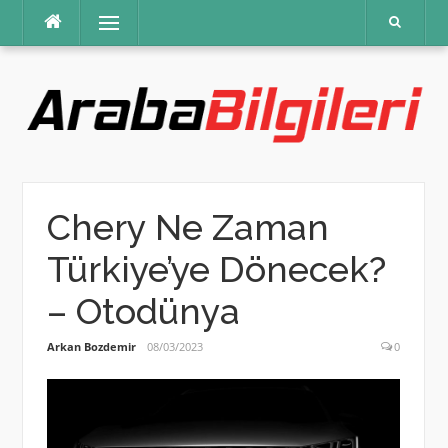
İçeriğe
Menü
atla
Chery Ne Zaman
Türkiye’ye Dönecek?
– Otodünya
Arkan Bozdemir
08/03/2023
0