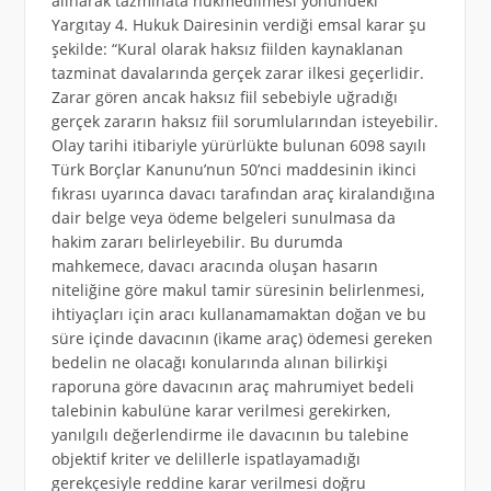
alınarak tazminata hükmedilmesi yönündeki
Yargıtay 4. Hukuk Dairesinin verdiği emsal karar şu
şekilde: “Kural olarak haksız fiilden kaynaklanan
tazminat davalarında gerçek zarar ilkesi geçerlidir.
Zarar gören ancak haksız fiil sebebiyle uğradığı
gerçek zararın haksız fiil sorumlularından isteyebilir.
Olay tarihi itibariyle yürürlükte bulunan 6098 sayılı
Türk Borçlar Kanunu’nun 50’nci maddesinin ikinci
fıkrası uyarınca davacı tarafından araç kiralandığına
dair belge veya ödeme belgeleri sunulmasa da
hakim zararı belirleyebilir. Bu durumda
mahkemece, davacı aracında oluşan hasarın
niteliğine göre makul tamir süresinin belirlenmesi,
ihtiyaçları için aracı kullanamamaktan doğan ve bu
süre içinde davacının (ikame araç) ödemesi gereken
bedelin ne olacağı konularında alınan bilirkişi
raporuna göre davacının araç mahrumiyet bedeli
talebinin kabulüne karar verilmesi gerekirken,
yanılgılı değerlendirme ile davacının bu talebine
objektif kriter ve delillerle ispatlayamadığı
gerekçesiyle reddine karar verilmesi doğru