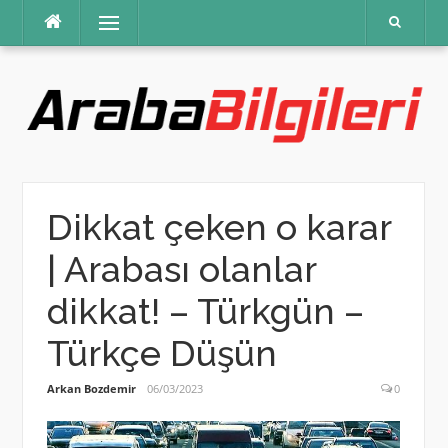
İçeriğe
Menü
atla
Dikkat çeken o karar
| Arabası olanlar
dikkat! – Türkgün –
Türkçe Düşün
Arkan Bozdemir
06/03/2023
0