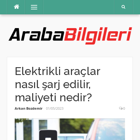
İçeriğe
Menü
atla
Elektrikli araçlar
nasıl şarj edilir,
maliyeti nedir?
Arkan Bozdemir
01/05/2023
0