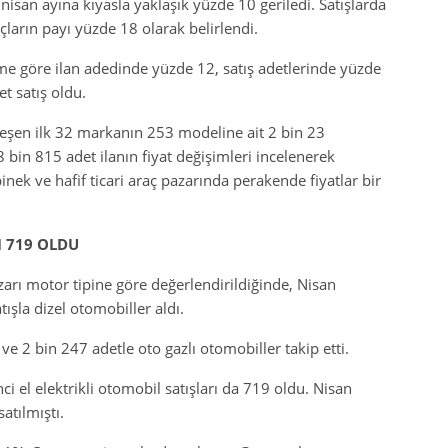
n nisan ayına kıyasla yaklaşık yüzde 10 geriledi. Satışlarda
çların payı yüzde 18 olarak belirlendi.
me göre ilan adedinde yüzde 12, satış adetlerinde yüzde
et satış oldu.
kleşen ilk 32 markanın 253 modeline ait 2 bin 23
bin 815 adet ilanın fiyat değişimleri incelenerek
binek ve hafif ticari araç pazarında perakende fiyatlar bir
I 719 OLDU
pazarı motor tipine göre değerlendirildiğinde, Nisan
ışla dizel otomobiller aldı.
 ve 2 bin 247 adetle oto gazlı otomobiller takip etti.
ci el elektrikli otomobil satışları da 719 oldu. Nisan
atılmıştı.