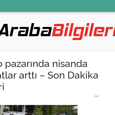
to pazarında nisanda
yatlar arttı – Son Dakika
i
0