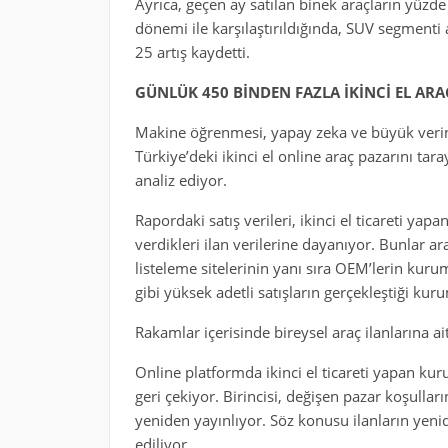
Ayrıca, geçen ay satılan binek araçların yüzde
dönemi ile karşılaştırıldığında, SUV segmenti 
25 artış kaydetti.
GÜNLÜK 450 BİNDEN FAZLA İKİNCİ EL ARA
Makine öğrenmesi, yapay zeka ve büyük verini
Türkiye’deki ikinci el online araç pazarını tar
analiz ediyor.
Rapordaki satış verileri, ikinci el ticareti y
verdikleri ilan verilerine dayanıyor. Bunlar 
listeleme sitelerinin yanı sıra OEM’lerin kurum
gibi yüksek adetli satışların gerçekleştiği kur
Rakamlar içerisinde bireysel araç ilanlarına a
Online platformda ikinci el ticareti yapan kuru
geri çekiyor. Birincisi, değişen pazar koşulları
yeniden yayınlıyor. Söz konusu ilanların yeni
ediliyor.