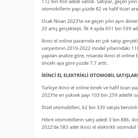
172 bin 450 adedi satıldı. Satışlar, geçen yılı
otomobillerin payı yüzde 82 ve hafif ticari ara
Ocak-Nisan 2023’te ise geçen yılın aynı döne
20 artış gerçekleşti. İlk 4 ayda 651 bin 539 ad
İkinci el online pazarında en çok satışı gerçe
varyantının 2010-2022 model yıllarındaki 118 
yapılan analize göre, nisanda ikinci el online 
önceki aya göre yüzde 7,7 arttı.
İKİNCİ EL ELEKTRİKLİ OTOMOBİL SATIŞLAR
Türkiye ikinci el online binek ve hafif ticari 
2023’te en yüksek payı 103 bin 259 adetlik sat
Dizel otomobilleri, 62 bin 339 satışla benzinli
Hibrit otomobillerin satış adedi 3 bin 886, ikin
2022’de 583 adet ikinci el elektrikli otomobil s