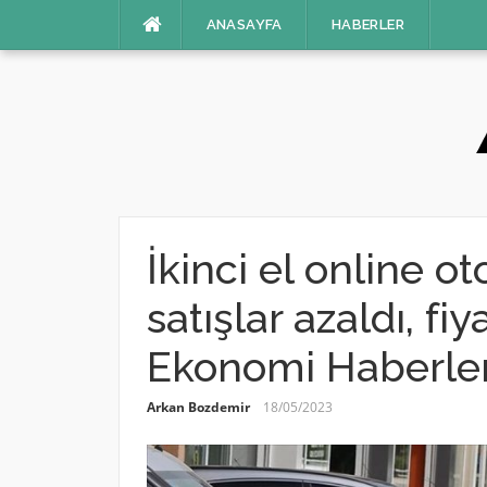
İçeriğe
ANASAYFA
HABERLER
atla
İkinci el online o
satışlar azaldı, fi
Ekonomi Haberler
Arkan Bozdemir
18/05/2023