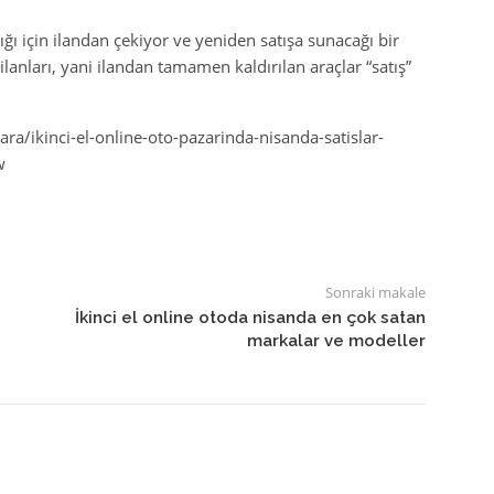
tığı için ilandan çekiyor ve yeniden satışa sunacağı bir
 ilanları, yani ilandan tamamen kaldırılan araçlar “satış”
a/ikinci-el-online-oto-pazarinda-nisanda-satislar-
w
Sonraki makale
İkinci el online otoda nisanda en çok satan
markalar ve modeller