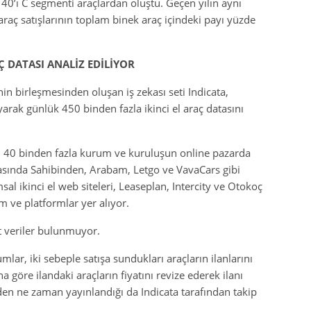
 40’ı C segmenti araçlardan oluştu. Geçen yılın aynı
araç satışlarının toplam binek araç içindeki payı yüzde
Ç DATASI ANALİZ EDİLİYOR
n birleşmesinden oluşan iş zekası seti Indicata,
ayarak günlük 450 binden fazla ikinci el araç datasını
apan 40 binden fazla kurum ve kuruluşun online pazarda
arasında Sahibinden, Arabam, Letgo ve VavaCars gibi
sal ikinci el web siteleri, Leaseplan, Intercity ve Otokoç
um ve platformlar yer alıyor.
it veriler bulunmuyor.
mlar, iki sebeple satışa sundukları araçların ilanlarını
na göre ilandaki araçların fiyatını revize ederek ilanı
den ne zaman yayınlandığı da Indicata tarafından takip