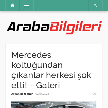
İçeriğe
Menü
atla
Mercedes
koltuğundan
çıkanlar herkesi şok
etti! – Galeri
Arkan Bozdemir
07/03/2023
0