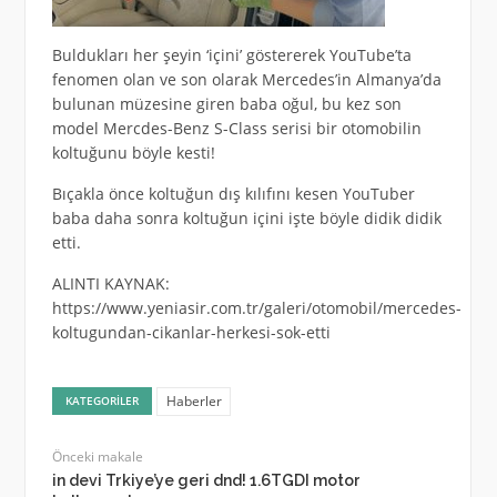
Buldukları her şeyin ‘içini’ göstererek YouTube’ta
fenomen olan ve son olarak Mercedes’in Almanya’da
bulunan müzesine giren baba oğul, bu kez son
model Mercdes-Benz S-Class serisi bir otomobilin
koltuğunu böyle kesti!
Bıçakla önce koltuğun dış kılıfını kesen YouTuber
baba daha sonra koltuğun içini işte böyle didik didik
etti.
ALINTI KAYNAK:
https://www.yeniasir.com.tr/galeri/otomobil/mercedes-
koltugundan-cikanlar-herkesi-sok-etti
Haberler
KATEGORILER
Önceki makale
in devi Trkiye’ye geri dnd! 1.6TGDI motor