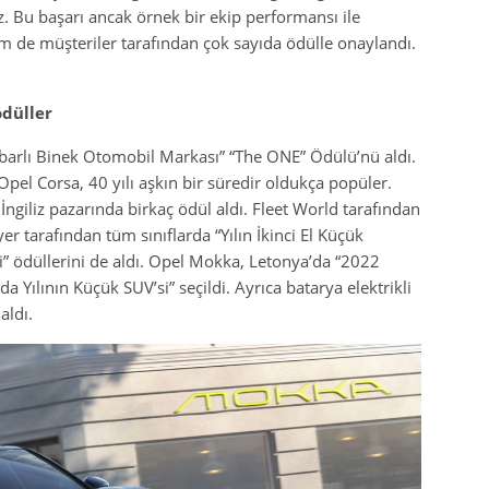
. Bu başarı ancak örnek bir ekip performansı ile
m de müşteriler tarafından çok sayıda ödülle onaylandı.
ödüller
tibarlı Binek Otomobil Markası” “The ONE” Ödülü’nü aldı.
Opel Corsa, 40 yılı aşkın bir süredir oldukça popüler.
ngiliz pazarında birkaç ödül aldı. Fleet World tarafından
yer tarafından tüm sınıflarda “Yılın İkinci El Küçük
i” ödüllerini de aldı. Opel Mokka, Letonya’da “2022
a Yılının Küçük SUV’si” seçildi. Ayrıca batarya elektrikli
aldı.