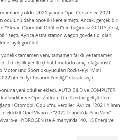
n prestijli ödüllerden birini kazandı.
 tamamlamış oldu. 2020 yılında Opel Corsa-e ve 2021
on ödülünü daha önce iki kere almıştı. Ancak, gerçek bir
r. “Alman Otomobil Ödülleri”nin bağımsız GCOTY jürisi,
i” seçti. Ayrıca Astra station wagon gövde tipi olan
lüne layık görüldü.
ma yönelik tamamen yeni, tamamen farklı ve tamamen
dı. İki kişilik yenilikçi hafif motorlu araç, olağanüstü
uto Motor und Sport okuyucuları Rocks-e’yi “Mini
022’nin En İyi Tasarım Yeniliği” olarak seçti.
iyonuna yeni ödüller ekledi. AUTO BILD ve COMPUTER
ullandılar ve Opel Zafira-e Life üzerine geliştirilen
lantılı Otomobil Ödülü”nü verdiler. Ayrıca, “2021 Yılının
 elektrikli Opel Vivaro-e “2022 İrlanda’da Yılın Vanı”
l Vivaro-e HYDROGEN ise Almanya’da “40. KS Enerji ve