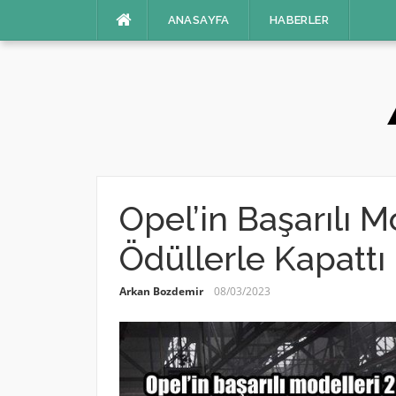
İçeriğe
ANASAYFA
HABERLER
atla
Opel’in Başarılı Mo
Ödüllerle Kapattı
Arkan Bozdemir
08/03/2023