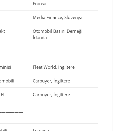
Fransa
Media Finance, Slovenya
akt
Otomobil Basını Derneği,
İrlanda
—————–
—————————————–
minisi
Fleet World, İngiltere
tomobili
Carbuyer, İngiltere
 El
Carbuyer, İngiltere
——————————–
——————
bili
Letonya