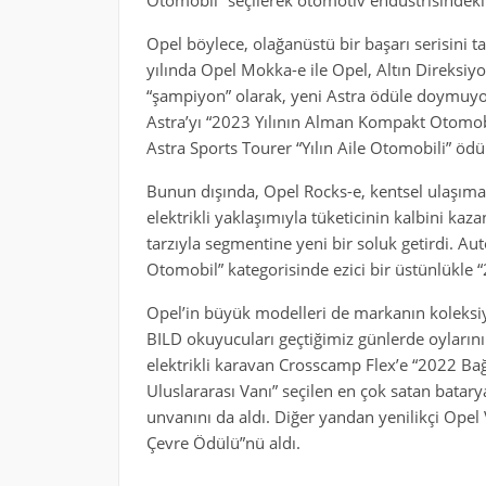
Otomobil” seçilerek otomotiv endüstrisindeki e
Opel böylece, olağanüstü bir başarı serisini
yılında Opel Mokka-e ile Opel, Altın Direksiy
“şampiyon” olarak, yeni Astra ödüle doymuyo
Astra’yı “2023 Yılının Alman Kompakt Otomobil
Astra Sports Tourer “Yılın Aile Otomobili” ödü
Bunun dışında, Opel Rocks-e, kentsel ulaşı
elektrikli yaklaşımıyla tüketicinin kalbini kazan
tarzıyla segmentine yeni bir soluk getirdi. A
Otomobil” kategorisinde ezici bir üstünlükle “2
Opel’in büyük modelleri de markanın koleks
BILD okuyucuları geçtiğimiz günlerde oylarını k
elektrikli karavan Crosscamp Flex’e “2022 Bağ
Uluslararası Vanı” seçilen en çok satan batarya
unvanını da aldı. Diğer yandan yenilikçi Ope
Çevre Ödülü”nü aldı.