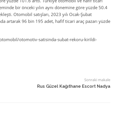
öre yüzde 101.6 arttı. Türkiye otomobil ve hafif ticari
eminde bir önceki yılın aynı dönemine göre yüzde 50.4
kleşti. Otomobil satışları, 2023 yılı Ocak-Şubat
 artarak 96 bin 195 adet, hafif ticari araç pazarı yüzde
tomobil/otomotiv-satisinda-subat-rekoru-kirildi-
Sonraki makale
Rus Güzel Kağıthane Escort Nadya