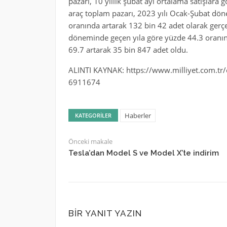
pazarı, 10 yıllık şubat ayı ortalama satışlara g
araç toplam pazarı, 2023 yılı Ocak-Şubat dön
oranında artarak 132 bin 42 adet olarak gerçe
döneminde geçen yıla göre yüzde 44.3 oranında
69.7 artarak 35 bin 847 adet oldu.
ALINTI KAYNAK: https://www.milliyet.com.tr/o
6911674
Haberler
KATEGORILER
Önceki makale
Tesla’dan Model S ve Model X’te indirim
BIR YANIT YAZIN