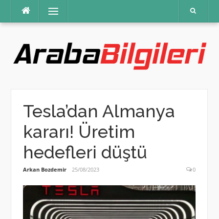
İçeriğe
Menü
atla
Tesla’dan Almanya
kararı! Üretim
hedefleri düştü
Arkan Bozdemir
25/08/2023
0