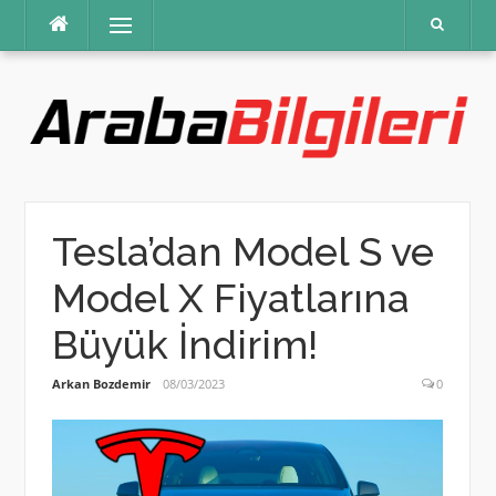
İçeriğe
Menü
atla
Tesla’dan Model S ve
Model X Fiyatlarına
Büyük İndirim!
Arkan Bozdemir
08/03/2023
0