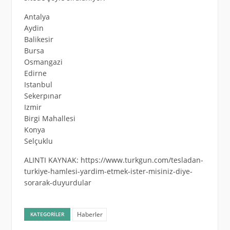
Antalya
Aydin
Balikesir
Bursa
Osmangazi
Edirne
Istanbul
Sekerpınar
Izmir
Birgi Mahallesi
Konya
Selçuklu
ALINTI KAYNAK: https://www.turkgun.com/tesladan-
turkiye-hamlesi-yardim-etmek-ister-misiniz-diye-
sorarak-duyurdular
Haberler
KATEGORILER