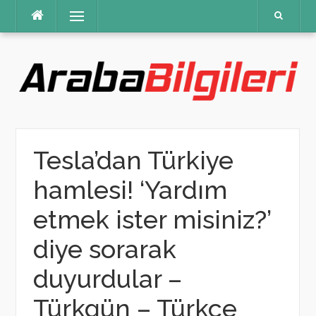
İçeriğe
Menü
atla
Tesla’dan Türkiye
hamlesi! ‘Yardım
etmek ister misiniz?’
diye sorarak
duyurdular –
Türkgün – Türkçe