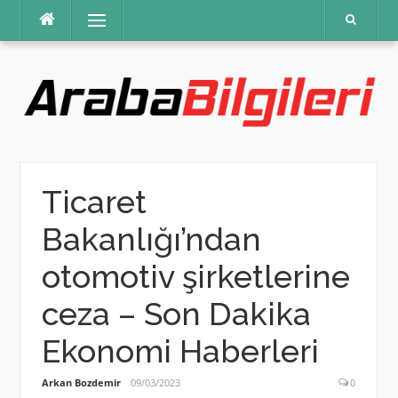
İçeriğe
Menü
atla
Ticaret
Bakanlığı’ndan
otomotiv şirketlerine
ceza – Son Dakika
Ekonomi Haberleri
Arkan Bozdemir
09/03/2023
0