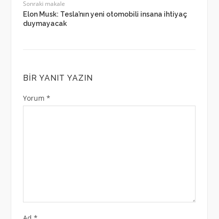
Sonraki makale
Elon Musk: Tesla’nın yeni otomobili insana ihtiyaç
duymayacak
BIR YANIT YAZIN
Yorum
*
Ad
*