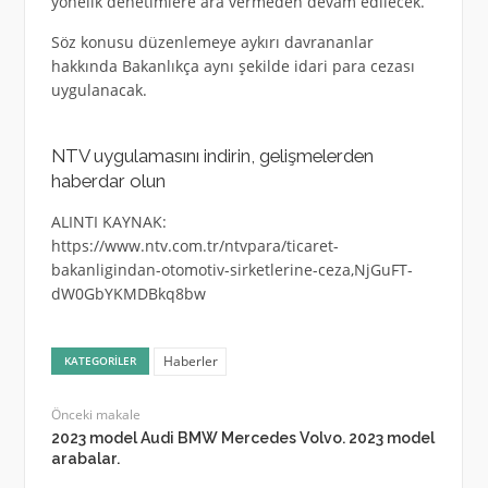
yönelik denetimlere ara vermeden devam edilecek.
Söz konusu düzenlemeye aykırı davrananlar
hakkında Bakanlıkça aynı şekilde idari para cezası
uygulanacak.
NTV uygulamasını indirin, gelişmelerden
haberdar olun
ALINTI KAYNAK:
https://www.ntv.com.tr/ntvpara/ticaret-
bakanligindan-otomotiv-sirketlerine-ceza,NjGuFT-
dW0GbYKMDBkq8bw
Haberler
KATEGORILER
Önceki makale
2023 model Audi BMW Mercedes Volvo. 2023 model
arabalar.