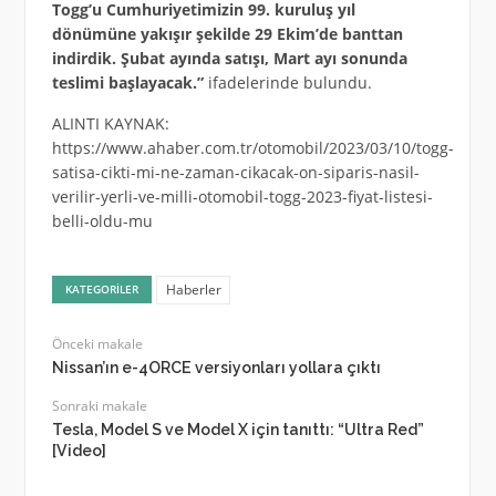
Togg’u Cumhuriyetimizin 99. kuruluş yıl
dönümüne yakışır şekilde 29 Ekim’de banttan
indirdik. Şubat ayında satışı, Mart ayı sonunda
teslimi başlayacak.”
ifadelerinde bulundu.
ALINTI KAYNAK:
https://www.ahaber.com.tr/otomobil/2023/03/10/togg-
satisa-cikti-mi-ne-zaman-cikacak-on-siparis-nasil-
verilir-yerli-ve-milli-otomobil-togg-2023-fiyat-listesi-
belli-oldu-mu
Haberler
KATEGORILER
Önceki makale
Nissan’ın e-4ORCE versiyonları yollara çıktı
Sonraki makale
Tesla, Model S ve Model X için tanıttı: “Ultra Red”
[Video]