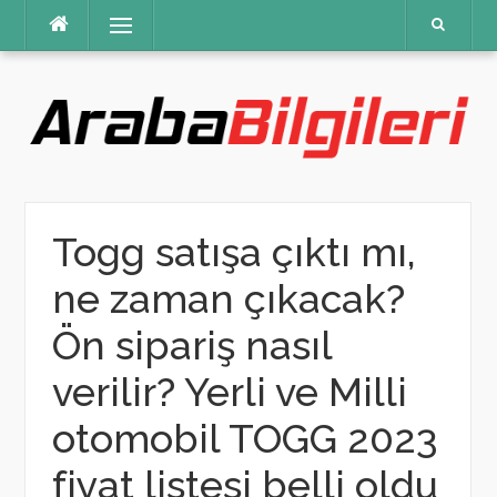
İçeriğe
Menü
atla
Togg satışa çıktı mı,
ne zaman çıkacak?
Ön sipariş nasıl
verilir? Yerli ve Milli
otomobil TOGG 2023
fiyat listesi belli oldu