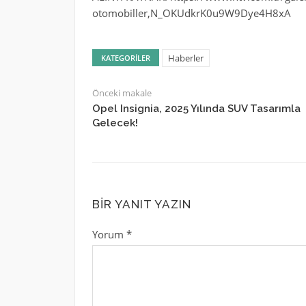
otomobiller,N_OKUdkrK0u9W9Dye4H8xA
Haberler
KATEGORILER
Önceki makale
Opel Insignia, 2025 Yılında SUV Tasarımla
Gelecek!
BIR YANIT YAZIN
Yorum
*