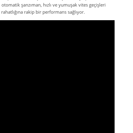
lı otomatik şanzıman, hızlı ve yumuşak vites geçişleri
ahatlığına rakip bir performans sağlıyor.