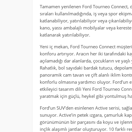
Tamamen yenilenen Ford Tourneo Connect, daha
sıraları kullanılmadığında, iş veya spor ekipm
katlanabiliyor, yatırılabiliyor veya çıkarılab
kano, yassı ambalajlı mobilyalar veya kereste
katlanarak yatırılabiliyor.
Yeni iç mekan, Ford Tourneo Connect müşteriler
konforu artırıyor. Aracın her iki tarafındaki k
açılamadığı dar alanlarda, çocukların ve yaşlı
Rahatlık, bol sayıdaki bardak tutucu, depolama
panoramik cam tavan ve çift alanlı iklim kon
konforlu olmasına yardımcı oluyor. Ford’un e
etkileyici tasarım dili Yeni Ford Tourneo Conne
yaratmak için güçlü, heykel gibi yontulmuş hatl
Ford’un SUV’den esinlenen Active serisi, sağlam 
sunuyor. Active’in petek ızgara, çamurluk ka
görünümünün bir parçasını da koyu ve işlenmi
inçlik alaşımlı jantlar oluşturuyor. 10 farklı