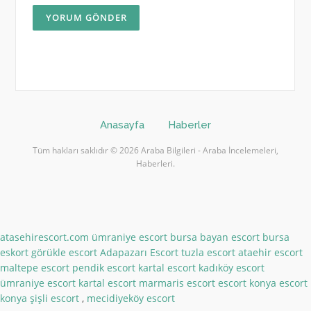
Anasayfa
Haberler
Tüm hakları saklıdır © 2026 Araba Bilgileri - Araba İncelemeleri,
Haberleri.
atasehirescort.com
ümraniye escort
bursa bayan escort
bursa
eskort
görükle escort
Adapazarı Escort
tuzla escort
ataehir escort
maltepe escort
pendik escort
kartal escort
kadıköy escort
ümraniye escort
kartal escort
marmaris escort
escort konya
escort
konya
şişli escort
,
mecidiyeköy escort