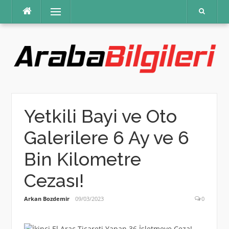
İçeriğe
Menü
atla
Yetkili Bayi ve Oto
Galerilere 6 Ay ve 6
Bin Kilometre
Cezası!
Arkan Bozdemir
09/03/2023
0