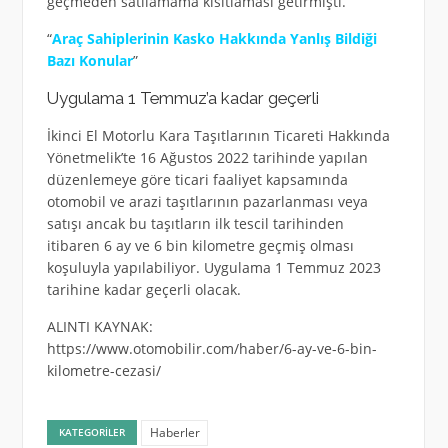
geçmeden satılamama kısıtlaması getirmişti.
“
Araç Sahiplerinin Kasko Hakkında Yanlış Bildiği
Bazı Konular
”
Uygulama 1 Temmuz’a kadar geçerli
İkinci El Motorlu Kara Taşıtlarının Ticareti Hakkında
Yönetmelik’te 16 Ağustos 2022 tarihinde yapılan
düzenlemeye göre ticari faaliyet kapsamında
otomobil ve arazi taşıtlarının pazarlanması veya
satışı ancak bu taşıtların ilk tescil tarihinden
itibaren 6 ay ve 6 bin kilometre geçmiş olması
koşuluyla yapılabiliyor. Uygulama 1 Temmuz 2023
tarihine kadar geçerli olacak.
ALINTI KAYNAK:
https://www.otomobilir.com/haber/6-ay-ve-6-bin-
kilometre-cezasi/
Haberler
KATEGORILER