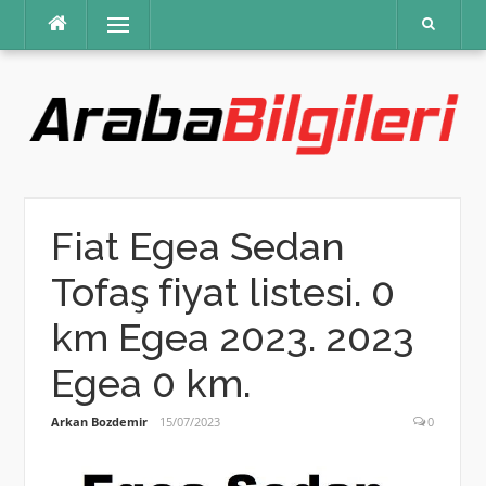
İçeriğe
Menü
atla
Fiat Egea Sedan
Tofaş fiyat listesi. 0
km Egea 2023. 2023
Egea 0 km.
Arkan Bozdemir
15/07/2023
0