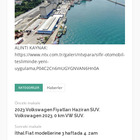
ALINTI KAYNAK:
https://www.ntv.com.tr/galeri/ntvpara/sifir-otomobil-
tesliminde-yeni-
uygulama,P04C2Cn6mUGYGNVAN6Hn0A
Haberler
KATEGORILER
Önceki makale
2023 Volkswagen Fiyatları Haziran SUV.
Volkswagen 2023. 0 km VW SUV.
Sonraki makale
İthal Fiat modellerine 3 haftada 4. zam