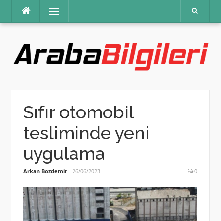
İçeriğe
Menü
atla
Sıfır otomobil
tesliminde yeni
uygulama
Arkan Bozdemir
26/06/2023
0