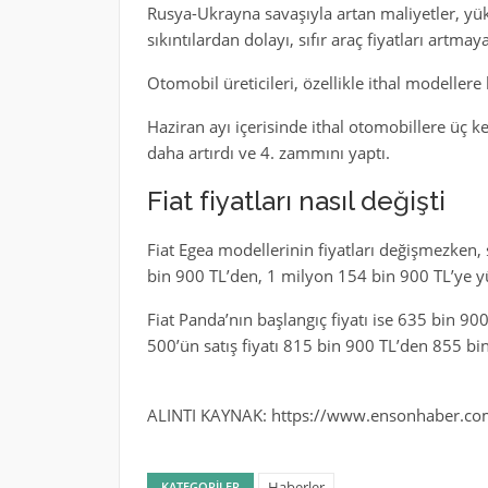
Rusya-Ukrayna savaşıyla artan maliyetler, yü
sıkıntılardan dolayı, sıfır araç fiyatları artma
Otomobil üreticileri, özellikle ithal modellere
Haziran ayı içerisinde ithal otomobillere üç ke
daha artırdı ve 4. zammını yaptı.
Fiat fiyatları nasıl değişti
Fiat Egea modellerinin fiyatları değişmezken,
bin 900 TL’den, 1 milyon 154 bin 900 TL’ye y
Fiat Panda’nın başlangıç fiyatı ise 635 bin 90
500’ün satış fiyatı 815 bin 900 TL’den 855 bi
ALINTI KAYNAK: https://www.ensonhaber.com/
Haberler
KATEGORILER